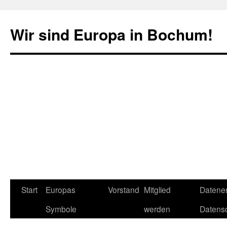
Zum
Inhalt
Wir sind Europa in Bochum!
springen
Start
Europas
Vorstand
Mitglied
Datene
Symbole
werden
Datens